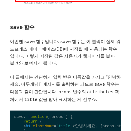
함수
save
이번엔
함수입니다.
함수는 이 블럭이 실제 워
save
save
드프레스 데이터베이스(DB)에 저장될 때 사용되는 함수
입니다. 이렇게 저장된 값은 사용자가 웹페이지를 볼 때
불려와 보여지게 됩니다.
이 글에서는 간단하게 입력 받은 이름값을 가지고 “안녕하
세요, 아무개님!” 메시지를 출력하면 되므로
함수는
save
다음과 같이 간단합니다.
변수의
객
props
attributes
체에서
값을 받아 표시하는 게 전부죠.
title
save: 
function
(
 props 
) 
{

return
 (

<
h1
className
=
"title"
>
안녕하세요, {props.attribu
    );
