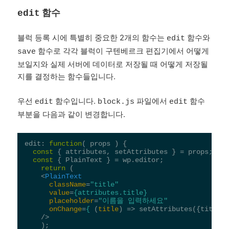
함수
edit
블럭 등록 시에 특별히 중요한 2개의 함수는
함수와
edit
함수로 각각 블럭이 구텐베르크 편집기에서 어떻게
save
보일지와 실제 서버에 데이터로 저장될 때 어떻게 저장될
지를 결정하는 함수들입니다.
우선
함수입니다.
파일에서
함수
edit
block.js
edit
부분을 다음과 같이 변경합니다.
edit: 
function
(
 props 
) 
{

const
 { attributes, setAttributes } = props;

const
 { PlainText } = wp.editor;

return
 (

<
PlainText
className
=
"title"
value
=
{attributes.title}
placeholder
=
"이름을 입력하세요"
onChange
=
{
 (
title
) =>
 setAttributes({title: 
    />

    );
