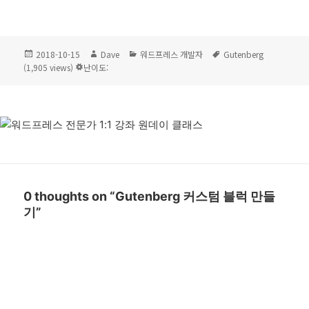
작
글
카
태
2018-10-15
Dave
워드프레스 개발자
Gutenberg
성
쓴
테
그
(1,905 views)
난이도:
일
이
고
자
리
0 thoughts on “Gutenberg 커스텀 블럭 만들
기”