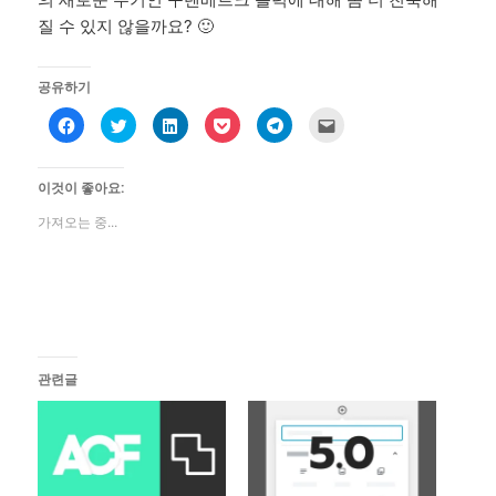
질 수 있지 않을까요? 🙂
공유하기
페
트
L
포
T
친
이
위
i
켓
e
구
스
터
n
에
l
에
북
로
k
공
e
게
에
공
e
유
g
전
이것이 좋아요:
공
유
d
하
r
자
유
하
I
려
a
우
하
기
n
면
m
편
가져오는 중...
려
(
으
클
에
으
면
새
로
릭
공
로
클
창
공
하
유
보
릭
에
유
세
하
내
하
서
하
요
려
기
세
열
기
(
면
(
요
림
(
새
클
새
.
)
새
창
릭
창
(
창
에
하
에
새
에
서
세
서
창
서
열
요
열
에
열
림
.
림
관련글
서
림
)
(
)
열
)
새
림
창
)
에
서
열
림
)