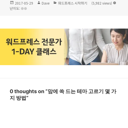
작
글
카
2017-05-29
Dave
워드프레스 시작하기
(5,982 views)
성
쓴
테
난이도:
일
이
고
자
리
0 thoughts on “맘에 쏙 드는 테마 고르기 몇 가
지 방법”