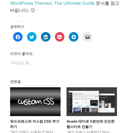
WordPress Themes: The Ultimate Guide
문서를 참고
바랍니다. 🙂
공유하기
페
트
L
포
T
친
이
위
i
켓
e
구
스
터
n
에
l
에
북
로
k
공
e
게
에
공
e
유
g
전
이것이 좋아요:
공
유
d
하
r
자
유
하
I
려
a
우
하
기
n
면
m
편
가져오는 중...
려
(
으
클
에
으
면
새
로
릭
공
로
클
창
공
하
유
보
릭
에
유
세
하
내
하
서
하
요
려
기
관련글
세
열
기
(
면
(
요
림
(
새
클
새
.
)
새
창
릭
창
(
창
에
하
에
새
에
서
세
서
창
서
열
요
열
에
열
림
.
림
서
림
)
(
)
열
)
새
림
창
)
에
서
워드프레스에 커스텀 CSS 추가
Avada 테마로 5분만에 모던한
열
하기
웹사이트 만들기
림
)
"워드프레스 사용하기"에서
"워드프레스 사용하기"에서